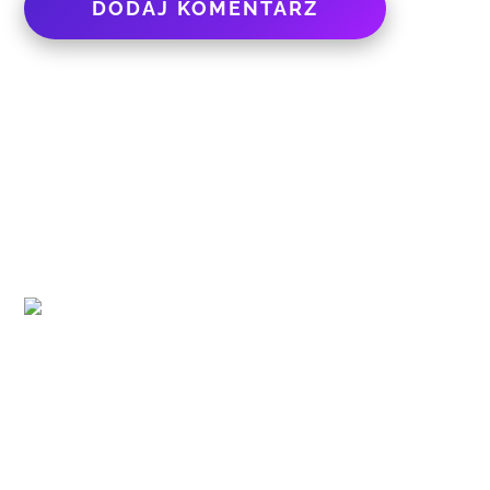
Back
To
Top
Home
Drukarki 3D
Materiały do Druku
Modele 3D
Aktualności
Prind.pl to miejsce, gdzie pasjonaci druku 3D znajdą
wszystko, czego potrzebują. Od recenzji najnowszych