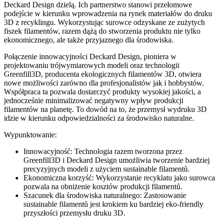
Deckard Design dzielą. Ich partnerstwo stanowi przełomowe
podejście w kierunku wprowadzenia na rynek materiałów do druku
3D z recyklingu. Wykorzystując surowce odzyskane ze zużytych
fiszek filamentów, razem dążą do stworzenia produktu nie tylko
ekonomicznego, ale także przyjaznego dla środowiska.
Połączenie innowacyjności Deckard Design, pioniera w
projektowaniu trójwymiarowych modeli oraz technologii
Greenfill3D, producenta ekologicznych filamentów 3D, otwiera
nowe możliwości zarówno dla profesjonalistów jak i hobbystów.
Współpraca ta pozwala dostarczyć produkty wysokiej jakości, a
jednocześnie minimalizować negatywny wpływ produkcji
filamentów na planetę. To dowód na to, że przemysł wydruku 3D
idzie w kierunku odpowiedzialności za środowisko naturalne.
Wypunktowanie:
Innowacyjność: Technologia razem tworzona przez
Greenfill3D i Deckard Design umożliwia tworzenie bardziej
precyzyjnych modeli z użyciem sustainable filamentů.
Ekonomiczna korzyść: Wykorzystanie recyklatu jako surowca
pozwala na obniżenie kosztów produkcji filamentů.
Szacunek dla środowiska naturalnego: Zastosowanie
sustainable filamentů jest krokiem ku bardziej eko-friendly
przyszłości przemysłu druku 3D.