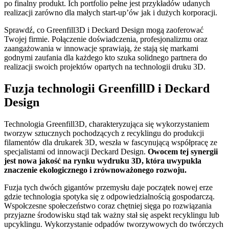
po finalny produkt. Ich portfolio pełne jest przykładów udanych
realizacji zarówno dla małych start-up’ów jak i dużych korporacji.
Sprawdź, co Greenfill3D i Deckard Design mogą zaoferować
Twojej firmie. Połączenie doświadczenia, profesjonalizmu oraz
zaangażowania w innowacje sprawiają, że stają się markami
godnymi zaufania dla każdego kto szuka solidnego partnera do
realizacji swoich projektów opartych na technologii druku 3D.
Fuzja technologii GreenfillD i Deckard
Design
Technologia Greenfill3D, charakteryzująca się wykorzystaniem
tworzyw sztucznych pochodzących z recyklingu do produkcji
filamentów dla drukarek 3D, weszła w fascynującą współpracę ze
specjalistami od innowacji Deckard Design.
Owocem tej synergii
jest nowa jakość na rynku wydruku 3D, która uwypukla
znaczenie ekologicznego i zrównoważonego rozwoju.
Fuzja tych dwóch gigantów przemysłu daje początek nowej erze
gdzie technologia spotyka się z odpowiedzialnością gospodarczą.
Wspołczesne społeczeństwo coraz chętniej sięga po rozwiązania
przyjazne środowisku stąd tak ważny stał się aspekt recyklingu lub
upcyklingu. Wykorzystanie odpadów tworzywowych do twórczych