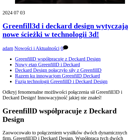
2024
07
03
Greenfill3d i deckard design wytyczają
nowe ścieżki w technologii 3d!
adam
Nowości i Aktualności
0
GreenfillD współpracuje z Deckard Design
Nowy etap GreenfillD i Deckard
Deckard Design połączyło siły z GreenfillD
Razem ku innowacjom GreenfilD Deckard
Fuzja technologii GreenfillD i Deckard Design
Odkryj fenomenalne możliwości połączenia sił Greenfill3D i
Deckard Design! Innowacyjność jakiej nie znałeś!
GreenfillD współpracuje z Deckard
Design
Zaowocowało to połączeniem wysiłków dwóch dynamicznych
firm, Greenfill3D i Deckard Design. Współpraca tych dwóch