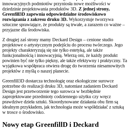
innowacyjnych podmiotów przyniosła nowe możliwości w
dziedzinie projektowania produktów 3D.
Z jednej strony,
Greenfill3D zapewnia odpowiedzialne środowiskowo
rozwiązania z zakresu druku 3D.
Wykorzystuje tworzywa
sztuczne sprawiające, że produkty są trwałe, a zarazem co ważne –
przyjazne dla środowiska.
Z drugiej zaś strony mamy Deckard Design – cenione studio
projektowe o artystycznym podejściu do procesu twórczego. Jego
projekty charakteryzują się nie tylko estetyką, ale także
funkcjonalnością i innowacyjnią. Wierzą oni, że każdy produkt
powinien być nie tylko piękny, ale także efektywny i praktyczny. Ta
wyjątkowa współpraca otwiera drogę do tworzenia niesamowitych
projektów z myślą o naszej planecie.
Greenfill3D dostarcza technologię oraz ekologiczne surowce
potrzebne do realizacji druku 3D, natomiast zadaniem Deckard
Design jest przetworzenie tego surowca w bezbłędnie
zaprojektowane przedmioty codziennego użytku czy wręcz
prawdziwe dzieła sztuki. Skoordynowane działania obu firm są
idealnym przykładem, jak technologia może współdziałać z sztuką
w trosce o środowisko.
Nowy etap GreenfillD i Deckard