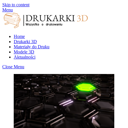
Skip to content
Menu
Home
Drukarki 3D
Materiały do Druku
Modele 3D
Aktualności
Close Menu