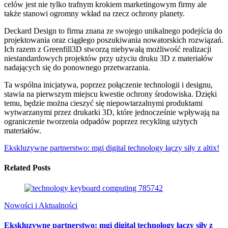
celów jest nie tylko trafnym krokiem marketingowym firmy ale
także stanowi ogromny wkład na rzecz ochrony planety.
Deckard Design to firma znana ze swojego unikalnego podejścia do
projektowania oraz ciągłego poszukiwania nowatorskich rozwiązań.
Ich razem z Greenfill3D stworzą niebywałą możliwość realizacji
niestandardowych projektów przy użyciu druku 3D z materiałów
nadających się do ponownego przetwarzania.
Ta wspólna inicjatywa, poprzez połączenie technologii i designu,
stawia na pierwszym miejscu kwestie ochrony środowiska. Dzięki
temu, będzie można cieszyć się niepowtarzalnymi produktami
wytwarzanymi przez drukarki 3D, które jednocześnie wpływają na
ograniczenie tworzenia odpadów poprzez recykling użytych
materiałów.
Ekskluzywne partnerstwo: mgi digital technology łączy siły z altix!
Related Posts
Nowości i Aktualności
Ekskluzywne partnerstwo: mgi digital technology łączy siły z