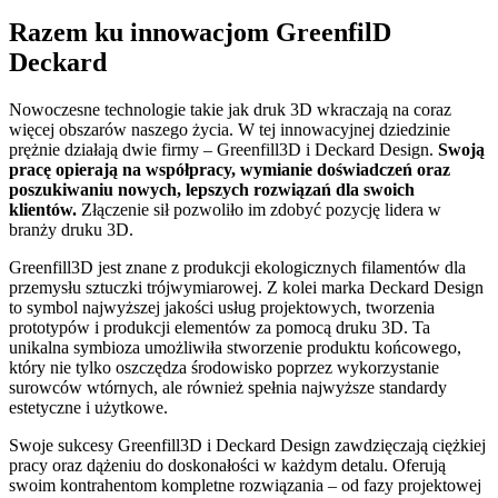
Razem ku innowacjom GreenfilD
Deckard
Nowoczesne technologie takie jak druk 3D wkraczają na coraz
więcej obszarów naszego życia. W tej innowacyjnej dziedzinie
prężnie działają dwie firmy – Greenfill3D i Deckard Design.
Swoją
pracę opierają na współpracy, wymianie doświadczeń oraz
poszukiwaniu nowych, lepszych rozwiązań dla swoich
klientów.
Złączenie sił pozwoliło im zdobyć pozycję lidera w
branży druku 3D.
Greenfill3D jest znane z produkcji ekologicznych filamentów dla
przemysłu sztuczki trójwymiarowej. Z kolei marka Deckard Design
to symbol najwyższej jakości usług projektowych, tworzenia
prototypów i produkcji elementów za pomocą druku 3D. Ta
unikalna symbioza umożliwiła stworzenie produktu końcowego,
który nie tylko oszczędza środowisko poprzez wykorzystanie
surowców wtórnych, ale również spełnia najwyższe standardy
estetyczne i użytkowe.
Swoje sukcesy Greenfill3D i Deckard Design zawdzięczają ciężkiej
pracy oraz dążeniu do doskonałości w każdym detalu. Oferują
swoim kontrahentom kompletne rozwiązania – od fazy projektowej