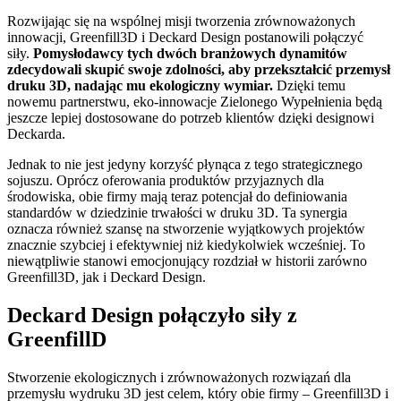
Rozwijając się na wspólnej misji tworzenia zrównoważonych
innowacji, Greenfill3D i Deckard Design postanowili połączyć
siły.
Pomysłodawcy tych dwóch branżowych dynamitów
zdecydowali skupić swoje zdolności, aby przekształcić przemysł
druku 3D, nadając mu ekologiczny wymiar.
Dzięki temu
nowemu partnerstwu, eko-innowacje Zielonego Wypełnienia będą
jeszcze lepiej dostosowane do potrzeb klientów dzięki designowi
Deckarda.
Jednak to nie jest jedyny korzyść płynąca z tego strategicznego
sojuszu. Oprócz oferowania produktów przyjaznych dla
środowiska, obie firmy mają teraz potencjał do definiowania
standardów w dziedzinie trwałości w druku 3D. Ta synergia
oznacza również szansę na stworzenie wyjątkowych projektów
znacznie szybciej i efektywniej niż kiedykolwiek wcześniej. To
niewątpliwie stanowi emocjonujący rozdział w historii zarówno
Greenfill3D, jak i Deckard Design.
Deckard Design połączyło siły z
GreenfillD
Stworzenie ekologicznych i zrównoważonych rozwiązań dla
przemysłu wydruku 3D jest celem, który obie firmy – Greenfill3D i